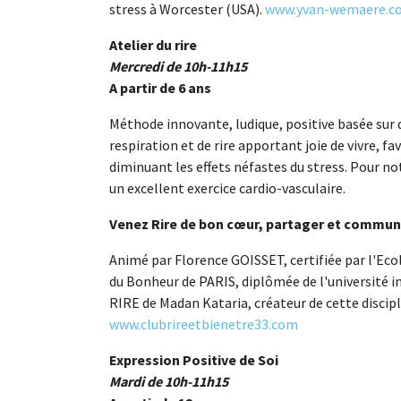
stress à Worcester (USA).
www.yvan-wemaere.c
Atelier du rire
Mercredi de 10h-11h15
A partir de 6 ans
Méthode innovante, ludique, positive basée sur d
respiration et de rire apportant joie de vivre, f
diminuant les effets néfastes du stress. Pour not
un excellent exercice cardio-vasculaire.
Venez Rire de bon cœur, partager et commu
Animé par Florence GOISSET, certifiée par l'Eco
du Bonheur de PARIS, diplômée de l'université 
RIRE de Madan Kataria, créateur de cet
www.clubrireetbienetre33.com
Expression Positive de Soi
Mardi de 10h-11h15