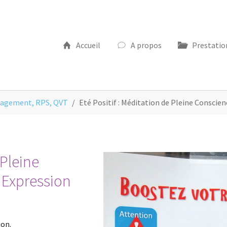
Accueil
A propos
Prestatio
anagement, RPS, QVT
Eté Positif : Méditation de Pleine Conscien
 Pleine
 Expression
ion.