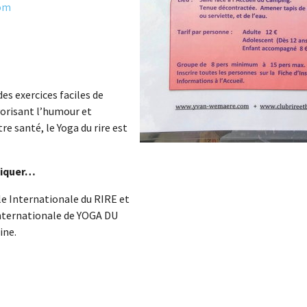
om
es exercices faciles de
avorisant l’humour et
re santé, le Yoga du rire est
niquer…
le Internationale du RIRE et
internationale de YOGA DU
te discipline.